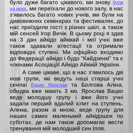
було дуже багато цікавого, ми знову
були
, ми переїхали до нового залу, в нас
на морі
з'явилось багато нових учнів, ми були на
дивовижних семінарах та фестивалях, до
нас приїздили гості з різних шкіл, а також
мій сенсей Ігор Вичік. В цьому році я здав
на 3 дан айкідо айкікай і мої учні вже
також здавали атестації та отримали
відповідні ступені. Ми офіційно входимо
до Федерації айкідо і будо "Кайдзенкі" та є
членами Асоціаціїї Айкідо Айкікій України.
А саме цікаве, що в нас з'явилось дві
нові групи, які ведуть наші старші учні
сенпаї
та Болгова Аліна,
Вацко Ярослав
обидва вже мають 3 кю. Ярослав Вацко
веде молодшу групу і вже його учні
задали перший вдалий іспит на ступень.
Алінка, разом зі мною, веде групу для
наших самих маленький айкідошок по
суботах, де нам також допомагає вести
тренування мій молодший син Ілля.